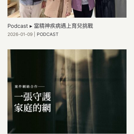
老人憂鬱
高照顧負荷
Podcast ▸ 當精神疾病遇上育兒挑戰
MeToo
2026-01-09
|
PODCAST
性影像
社福中心與脆弱家庭
實(食)物銀行