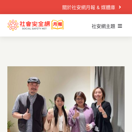
Skip
關於社安網月報 & 媒體庫
to
content
社安網主題
Search
什麼是社安網
for:
社安網運作
首頁
社安閱讀室
案例故事
社安播映室
目睹兒少
秒懂懶人包
兒少性剝削
PODCAST
童年逆境
活動專區
家庭暴力