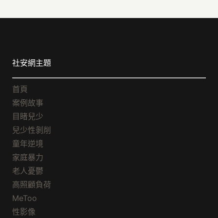
社安網主題
首頁
案例故事
目睹兒少
兒少性剝削
童年逆境
家庭暴力
老人憂鬱
高照顧負荷
MeToo
性影像