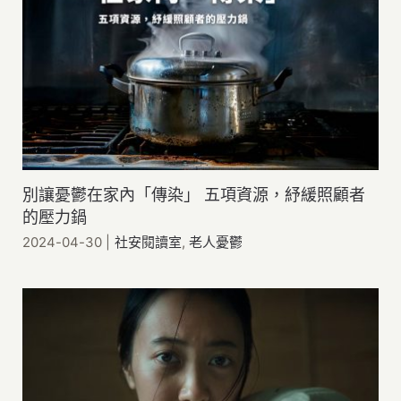
別讓憂鬱在家內「傳染」 五項資源，紓緩照顧者
的壓力鍋
2024-04-30
|
社安閱讀室
,
老人憂鬱