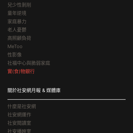
兒少性剝削
童年逆境
家庭暴力
老人憂鬱
高照顧負荷
MeToo
性影像
社福中心與脆弱家庭
實(食)物銀行
關於社安網月報 & 媒體庫
什麼是社安網
社安網運作
社安閱讀室
社安播映室