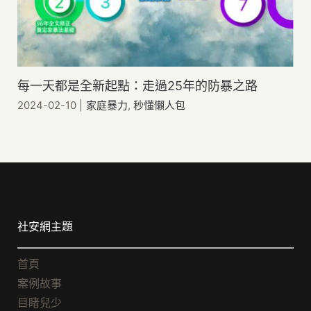
每一天都是全新起點：走過25年的防暴之路
2024-02-10
|
家庭暴力
,
秒懂懶人包
社安網主題
首頁
案例故事
目睹兒少