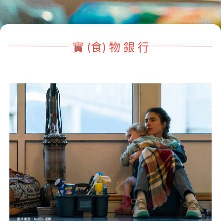
老人憂鬱
高照顧負荷
MeToo
實 (食) 物 銀 行
性影像
社福中心與脆弱家庭
實(食)物銀行