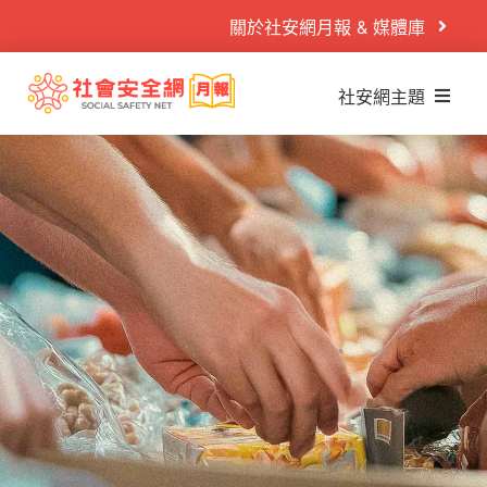
Skip
關於社安網月報 & 媒體庫
to
content
社安網主題
Search
什麼是社安網
for:
社安網運作
首頁
社安閱讀室
案例故事
社安播映室
目睹兒少
秒懂懶人包
兒少性剝削
PODCAST
童年逆境
活動專區
家庭暴力