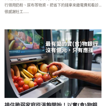
行領用奶粉、尿布等物資，把省下的錢拿來繳電費和看診...
很感謝社工......
接住脆弱家庭從溫飽開始！以實(食)物銀