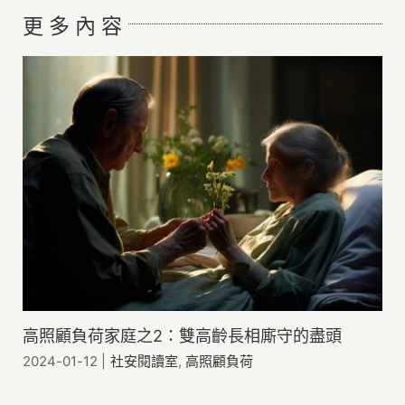
更 多 內 容
高照顧負荷家庭之2：雙高齡長相廝守的盡頭
2024-01-12
|
社安閱讀室
,
高照顧負荷