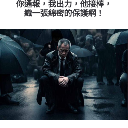
你通報，我出力，他接棒，
老人憂鬱
織一張綿密的保護網！
高照顧負荷
MeToo
性影像
社福中心與脆弱家庭
實(食)物銀行