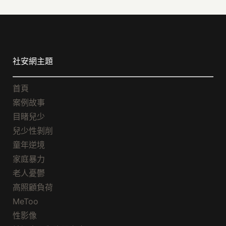
社安網主題
首頁
案例故事
目睹兒少
兒少性剝削
童年逆境
家庭暴力
老人憂鬱
高照顧負荷
MeToo
性影像