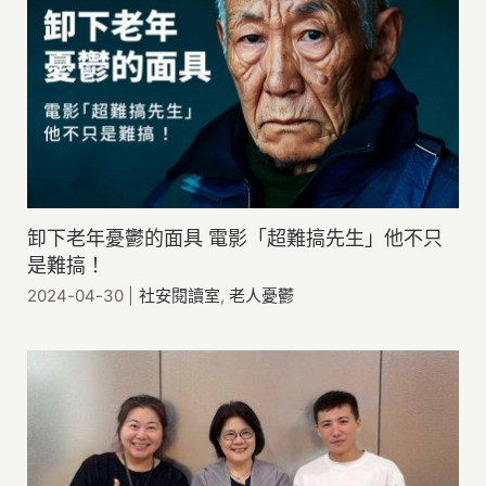
卸下老年憂鬱的面具 電影「超難搞先生」他不只
是難搞！
2024-04-30
|
社安閱讀室
,
老人憂鬱