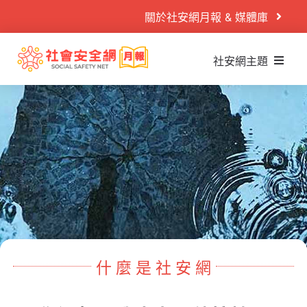
Skip
關於社安網月報 & 媒體庫
to
content
社安網主題
Search
什麼是社安網
for:
社安網運作
首頁
社安閱讀室
案例故事
社安播映室
目睹兒少
秒懂懶人包
兒少性剝削
PODCAST
童年逆境
活動專區
什 麼 是 社 安 網
家庭暴力