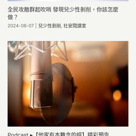
全民攻敵群起吹哨 發現兒少性剝削，你該怎麼
做？
2024-08-07
|
兒少性剝削
,
社安閱讀室
Podcast ▸【他家有本難念的經】精彩預告