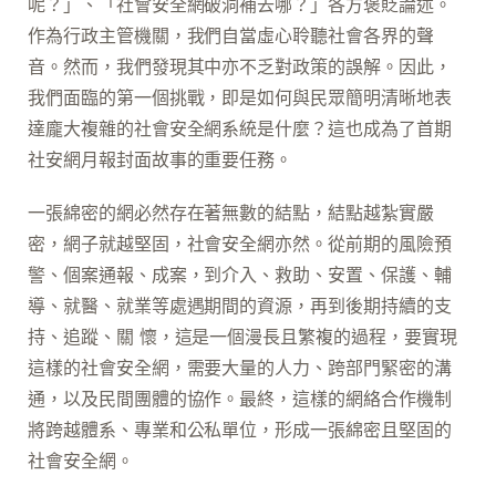
呢？」、「社會安全網破洞補去哪？」各方褒貶論述。
作為行政主管機關，我們自當虛心聆聽社會各界的聲
音。然而，我們發現其中亦不乏對政策的誤解。因此，
我們面臨的第一個挑戰，即是如何與民眾簡明清晰地表
達龐大複雜的社會安全網系統是什麼？這也成為了首期
社安網月報封面故事的重要任務。
一張綿密的網必然存在著無數的結點，結點越紮實嚴
密，網子就越堅固，社會安全網亦然。從前期的風險預
警、個案通報、成案，到介入、救助、安置、保護、輔
導、就醫、就業等處遇期間的資源，再到後期持續的支
持、追蹤、關 懷，這是一個漫長且繁複的過程，要實現
這樣的社會安全網，需要大量的人力、跨部門緊密的溝
通，以及民間團體的協作。最終，這樣的網絡合作機制
將跨越體系、專業和公私單位，形成一張綿密且堅固的
社會安全網。