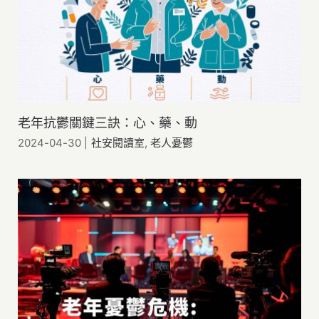
老年抗鬱關鍵三訣：心、藥、動
2024-04-30
|
社安閱讀室
,
老人憂鬱