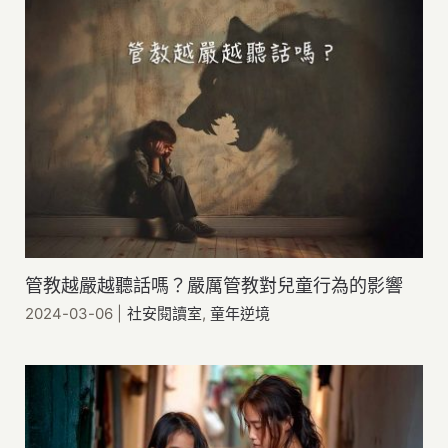
管教越嚴越聽話嗎？嚴厲管教對兒童行為的影響
2024-03-06
|
社安閱讀室
,
童年逆境