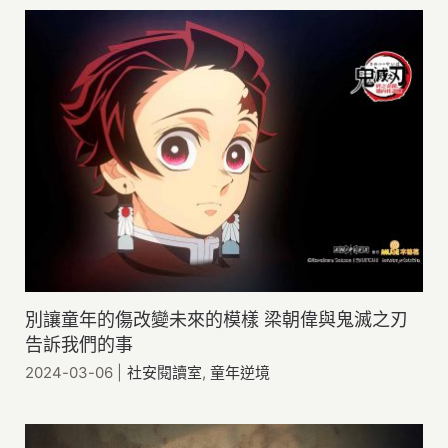
別讓童年的傷改變未來的模樣 梁朝偉與鬼滅之刃
告訴我們的事
2024-03-06
|
社安閱讀室
,
童年逆境