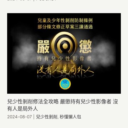
兒少性剝削修法全攻略 嚴懲持有兒少性影像者 沒
有人是局外人
2024-08-07
|
兒少性剝削
,
秒懂懶人包