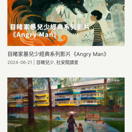
目睹家暴兒少經典系列影片《Angry Man》
2024-06-21
|
目睹兒少
,
社安閱讀室