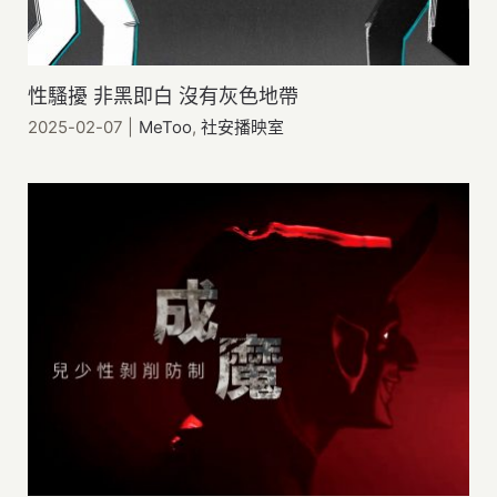
老人憂鬱
高照顧負荷
性騷擾 非黑即白 沒有灰色地帶
MeToo
2025-02-07
|
MeToo
,
社安播映室
性影像
社福中心與脆弱家庭
實(食)物銀行