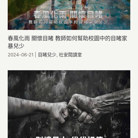
春風化雨 關懷目睹 教師如何幫助校園中的目睹家
暴兒少
2024-06-21
|
目睹兒少
,
社安閱讀室