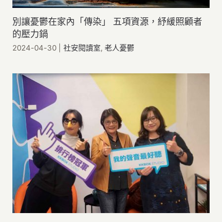
別讓憂鬱在家內「傳染」 五項資源，紓緩照顧者
的壓力鍋
2024-04-30
|
社安閱讀室
,
老人憂鬱