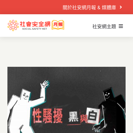
Skip
關於社安網月報 & 媒體庫
to
content
社安網主題
Search
什麼是社安網
for:
社安網運作
首頁
社安閱讀室
案例故事
社安播映室
目睹兒少
秒懂懶人包
兒少性剝削
PODCAST
童年逆境
活動專區
家庭暴力