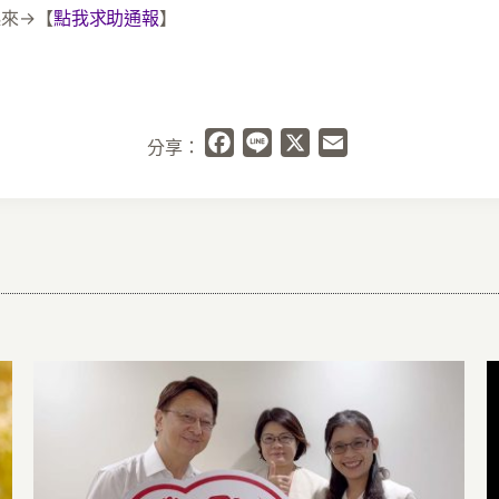
起來→【
點我求助通報
】
Facebook
Line
X
Email
分享：