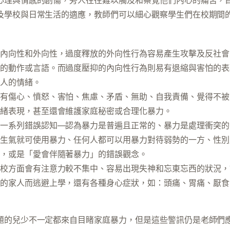
心理與情感的創傷，旁人往往難以觸及和察覺他們內心的痛苦，
及學校與日常生活的適應，教師們可以細心觀察學生們在校期間
內向性和外向性，過度釋放的外向性行為容易產生攻擊及反社會
的動作或言語。而過度壓抑的內向性行為則易有退縮與害怕的表
人的情緒。
有傷心、憤怒、害怕、焦慮、矛盾、無助、自我責備、覺得不被
緒表現，甚至還會維護家庭秘密或合理化暴力。
一系列錯誤認知—認為暴力是普遍且正常的、暴力是處理衝突的
生氣就可使用暴力、任何人都可以用暴力對待弱勢的一方、性別
，或是「愛會伴隨著暴力」的錯誤觀念。
校方面會有注意力較不集中、容易出現失神和忘東忘西的狀況，
的家人而逃避上學，還有各種身心症狀，如：頭痛、胃痛、厭食
題的兒少不一定都來自目睹家庭暴力，但是這些警訊仍是老師們