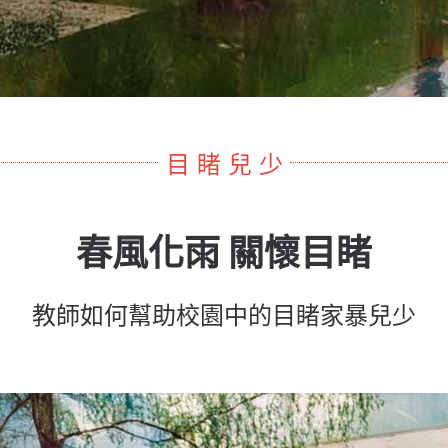
目 睹 兒 少
春風化雨 關懷目睹
教師如何幫助校園中的目睹家暴兒少