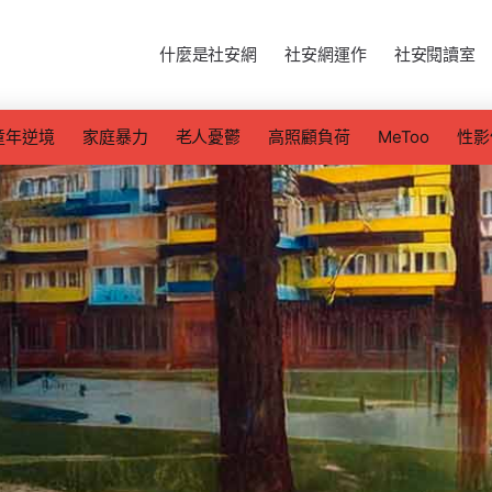
什麼是社安網
社安網運作
社安閱讀室
童年逆境
家庭暴力
老人憂鬱
高照顧負荷
MeToo
性影