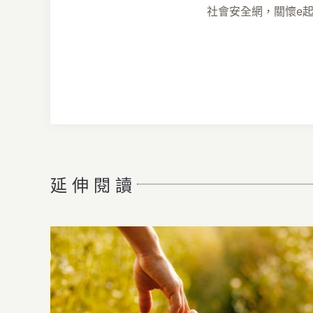
社會安全網，關懷e
延 伸 閱 讀