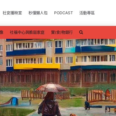
社安播映室
秒懂懶人包
PODCAST
活動專區
像
社福中心與脆弱家庭
實(食)物銀行