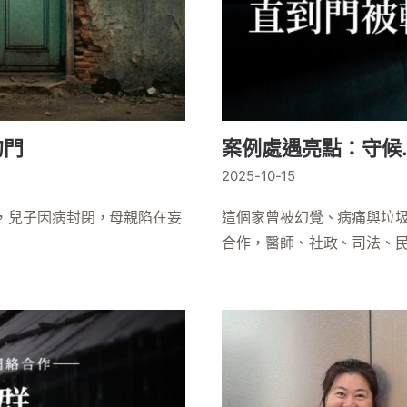
的門
案例處遇亮點：守候
2025-10-15
，兒子因病封閉，母親陷在妄
這個家曾被幻覺、病痛與垃
合作，醫師、社政、司法、民間團