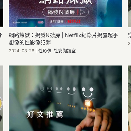
者
網路煉獄：揭發N號房 | Netflix紀錄片揭露超乎
想像的性影像犯罪
2
2024-03-26
|
性影像
,
社安閱讀室