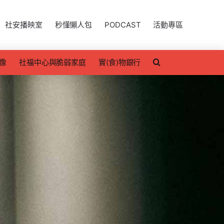
社安播映室
秒懂懶人包
PODCAST
活動專區
像
社福中心與脆弱家庭
實(食)物銀行