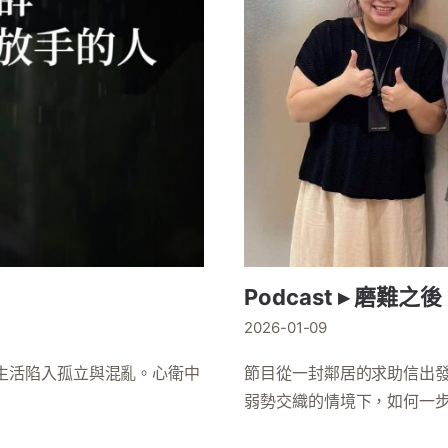
Podcast ▸ 磨
2026-01-09
生活陷入孤立與混亂。心衛中
節目從一封鄰居的求助信出
弱勢交織的情境下，如何一步步..