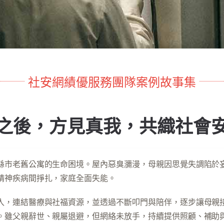
社安網績優服務團隊案例故事集
之後，方見真我，共織社會
縣市老舊公寓的生命困境。屋內惡臭瀰漫，母親因思覺失調陷於
精神疾病間掙扎，家庭全面失能。
入，連結醫療與社福資源，並透過不斷叩門與陪伴，逐步讓母親
。雖父親辭世、親屬退避，但網絡未放手，持續提供照顧、補助