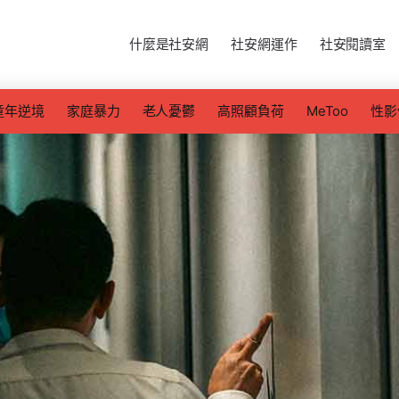
什麼是社安網
社安網運作
社安閱讀室
童年逆境
家庭暴力
老人憂鬱
高照顧負荷
MeToo
性影