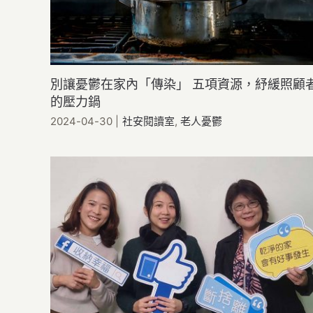
別讓憂鬱在家內「傳染」 五項資源，紓緩照顧
的壓力鍋
2024-04-30
|
社安閱讀室
,
老人憂鬱