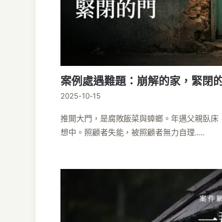
案例處遇難題：崩解的家，緊閉
2025-10-15
推開大門，是腐敗飯菜與蟑螂。年邁父親臥床
想中。照顧者失能，被照顧者無力自理.....