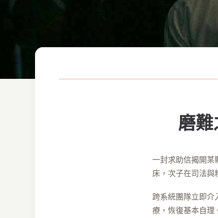
磨難
一封求助信揭開某
床，次子在司法與
跨系統團隊立即介
療，恢復基本自理