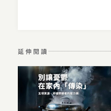
延 伸 閱 讀