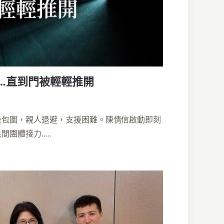
…直到門被輕輕推開
圾包圍，親人退避，支援困難。陳情信啟動即刻
體接力.....