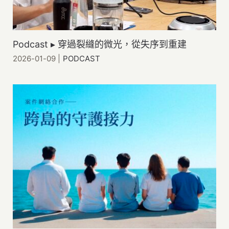
老人憂鬱
高照顧負荷
Podcast ▸ 穿過裂縫的微光，從失序到重建
MeToo
2026-01-09
|
PODCAST
性影像
社福中心與脆弱家庭
實(食)物銀行