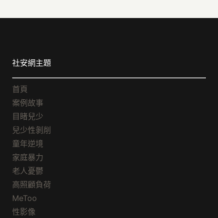
社安網主題
首頁
案例故事
目睹兒少
兒少性剝削
童年逆境
家庭暴力
老人憂鬱
高照顧負荷
MeToo
性影像