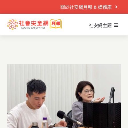
Skip
關於社安網月報 & 媒體庫
to
content
社安網主題
Search
什麼是社安網
for:
社安網運作
首頁
社安閱讀室
案例故事
社安播映室
目睹兒少
秒懂懶人包
兒少性剝削
PODCAST
童年逆境
活動專區
家庭暴力