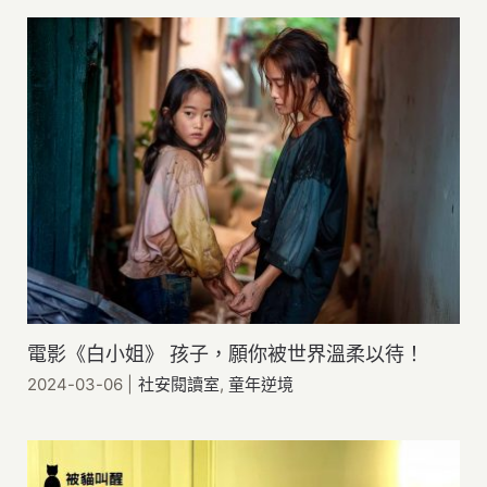
電影《白小姐》 孩子，願你被世界溫柔以待！
2024-03-06
|
社安閱讀室
,
童年逆境