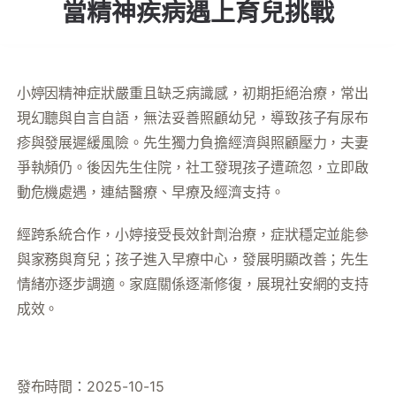
當精神疾病遇上育兒挑戰
老人憂鬱
高照顧負荷
MeToo
小婷因精神症狀嚴重且缺乏病識感，初期拒絕治療，常出
性影像
現幻聽與自言自語，無法妥善照顧幼兒，導致孩子有尿布
疹與發展遲緩風險。先生獨力負擔經濟與照顧壓力，夫妻
社福中心與脆弱家庭
爭執頻仍。後因先生住院，社工發現孩子遭疏忽，立即啟
實(食)物銀行
動危機處遇，連結醫療、早療及經濟支持。
經跨系統合作，小婷接受長效針劑治療，症狀穩定並能參
與家務與育兒；孩子進入早療中心，發展明顯改善；先生
情緒亦逐步調適。家庭關係逐漸修復，展現社安網的支持
成效。
發布時間：2025-10-15