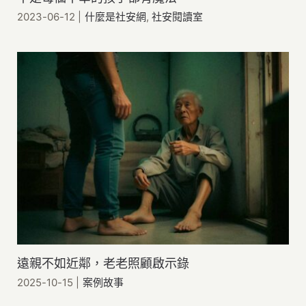
2023-06-12
|
什麼是社安網
,
社安閱讀室
遠親不如近鄰，老老照顧啟示錄
2025-10-15
|
案例故事