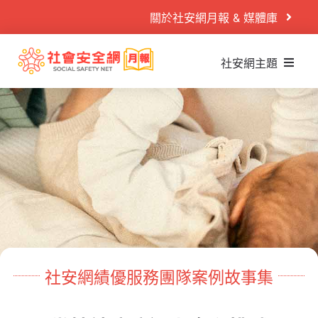
Skip
關於社安網月報 & 媒體庫
to
content
社安網主題
Search
什麼是社安網
for:
社安網運作
首頁
社安閱讀室
案例故事
社安播映室
目睹兒少
秒懂懶人包
兒少性剝削
PODCAST
童年逆境
活動專區
社安網績優服務團隊案例故事集
家庭暴力