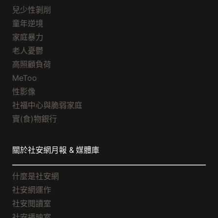
兒少性剝削
童年逆境
家庭暴力
老人憂鬱
高照顧負荷
MeToo
性影像
社福中心與脆弱家庭
實(食)物銀行
關於社安網月報 & 媒體庫
什麼是社安網
社安網運作
社安閱讀室
社安播映室