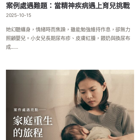
案例處遇難題：當精神疾病遇上育兒挑戰
2025-10-15
她幻聽纏身，情緒時而焦躁，雖能勉強維持作息，卻無力
照顧嬰兒。小女兒長期尿布疹、皮膚紅腫，餵奶與換尿布
成......