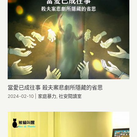
當愛已成往事 殺夫案悲劇所隱藏的省思
2024-02-10
|
家庭暴力
,
社安閱讀室