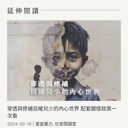
延 伸 閱 讀
穿透與修補目睹兒少的內心世界 配套關懷政策一
次看
2024-02-16
|
家庭暴力
,
社安閱讀室