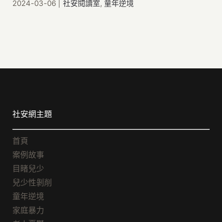
2024-03-06
|
社安閱讀室
,
童年逆境
社安網主題
首頁
案例故事
目睹兒少
兒少性剝削
童年逆境
家庭暴力