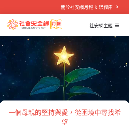
Skip
關於社安網月報 & 媒體庫
to
content
社安網主題
Search
什麼是社安網
for:
社安網運作
首頁
社安閱讀室
案例故事
社安播映室
目睹兒少
秒懂懶人包
兒少性剝削
PODCAST
童年逆境
活動專區
一個母親的堅持與愛，從困境中尋找希
家庭暴力
望