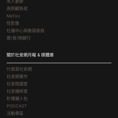
老人憂鬱
高照顧負荷
MeToo
性影像
社福中心與脆弱家庭
實(食)物銀行
關於社安網月報 & 媒體庫
什麼是社安網
社安網運作
社安閱讀室
社安播映室
秒懂懶人包
PODCAST
活動專區