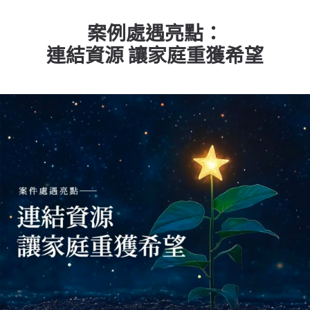
老人憂鬱
案例處遇亮點：
高照顧負荷
連結資源 讓家庭重獲希望
MeToo
性影像
社福中心與脆弱家庭
實(食)物銀行