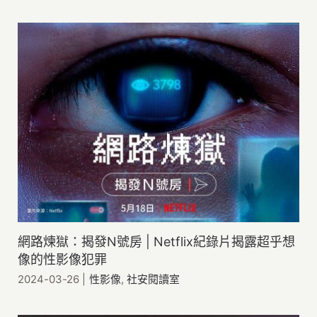
網路煉獄：揭發N號房 | Netflix紀錄片揭露超乎想
像的性影像犯罪
2024-03-26
|
性影像
,
社安閱讀室