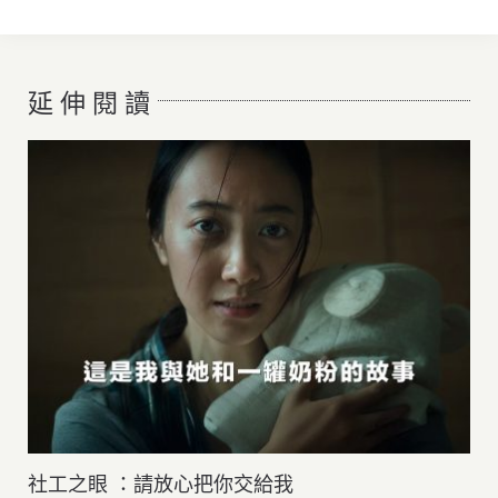
延 伸 閱 讀
社工之眼 ：請放心把你交給我