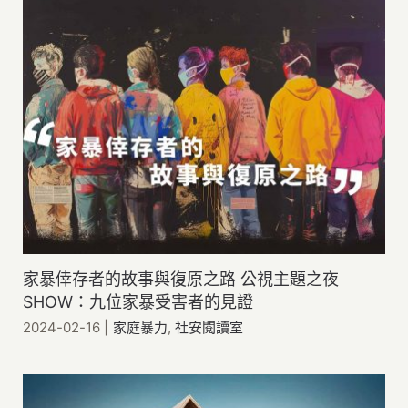
家暴倖存者的故事與復原之路 公視主題之夜
SHOW：九位家暴受害者的見證
2024-02-16
|
家庭暴力
,
社安閱讀室