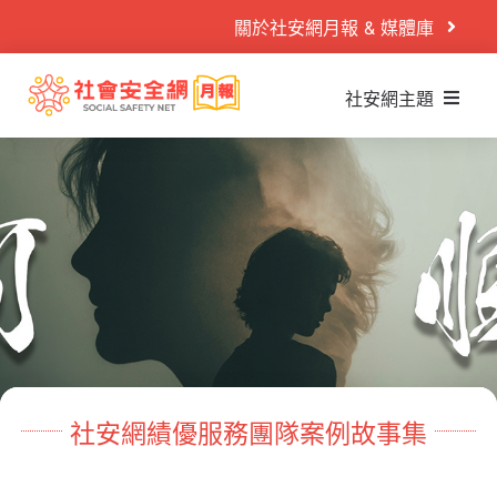
Skip
關於社安網月報 & 媒體庫
to
content
社安網主題
Search
什麼是社安網
for:
社安網運作
首頁
社安閱讀室
案例故事
社安播映室
目睹兒少
秒懂懶人包
兒少性剝削
PODCAST
童年逆境
活動專區
社安網績優服務團隊案例故事集
家庭暴力