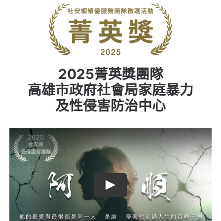
老人憂鬱
高照顧負荷
MeToo
性影像
2025菁英獎團隊
社福中心與脆弱家庭
高雄市政府社會局家庭暴力
及性侵害防治中心
實(食)物銀行