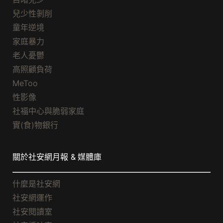
兒少性剝削
童年逆境
家庭暴力
老人憂鬱
高照顧負荷
MeToo
性影像
社福中心與脆弱家庭
實(食)物銀行
關於社安網月報 & 媒體庫
什麼是社安網
社安網運作
社安閱讀室